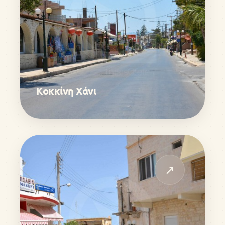
Κοκκίνη Χάνι
↗