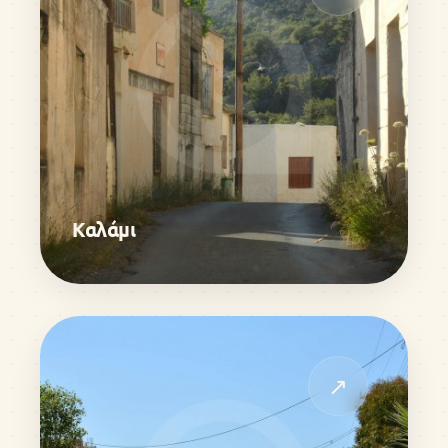
Καλάμι
↗