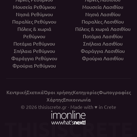
Μουσεία Ρεθύμνου
Μουσεία Λασιθίου
Νησιά Ρεθύμνου
Νησιά Λασιθίου
Παραλίες Ρεθύμνου
Παραλίες Λασιθίου
Πόλεις & χωριά
Πόλεις & χωριά Λασιθίου
Ρεθύμνου
Ποτάμια Λασιθίου
Ποτάμια Ρεθύμνου
Σπήλαια Λασιθίου
Σπήλαια Ρεθύμνου
Φαράγγια Λασιθίου
Φαράγγια Ρεθύμνου
Φρούρια Λασιθίου
Φρούρια Ρεθύμνου
Κεντρική
Σχετικά
Όροι χρήσης
Κατηγορίες
Φωτογραφίες
Χάρτης
Επικοινωνία
© 2026
thisiscrete.gr
· Made with ♥ in Crete
THISISCRETE